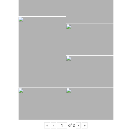
«
‹
of
2
›
»