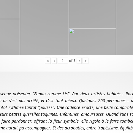
«
‹
of
3
›
»
i venue présenter “Fando comme Lis”. Par deux artistes habités : Roc
ne s’est pas arrêté, et c’est tant mieux. Quelques 200 personnes – 
ntôt rythmée tantôt “pausée”. Une cadence exacte, une belle complicité
eurs petites querelles taquines, enfantines, amoureuses. Quand l’une so
aire pardonner, offrant la fleur symbole, elle rigole à le faire tomber
ne aurait pu accompagner. Et des acrobaties, entre trapézisme, équilib