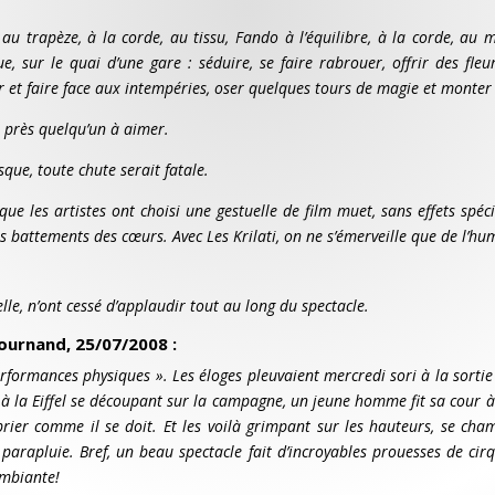
s au trapèze, à la corde, au tissu, Fando à l’équilibre, à la corde, au 
sur le quai d’une gare : séduire, se faire rabrouer, offrir des fleurs,
ubir et faire face aux intempéries, oser quelques tours de magie et monte
t près quelqu’un à aimer.
sque, toute chute serait fatale.
que les artistes ont choisi une gestuelle de film muet, sans effets sp
 battements des cœurs. Avec Les Krilati, on ne s’émerveille que de l’huma
lle, n’ont cessé d’applaudir tout au long du spectacle.
Lournand, 25/07/2008 :
 performances physiques ». Les éloges pleuvaient mercredi sori à la sort
 la Eiffel se découpant sur la campagne, un jeune homme fit sa cour à u
 prier comme il se doit. Et les voilà grimpant sur les hauteurs, se cha
n parapluie. Bref, un beau spectacle fait d’incroyables prouesses de cir
ambiante!