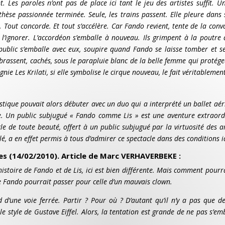
 Les paroles n’ont pas de place ici tant le jeu des artistes suffit. Un a
thèse passionnée terminée. Seule, les trains
passent. Elle pleure dans
 Tout concorde. Et tout s’accélère. Car Fando revient, tente de la conva
ent l’ignorer. L’accordéon s’emballe à nouveau. Ils grimpent à la poutre
e public s’emballe avec eux, soupire quand Fando se laisse tomber et 
brassent, cachés, sous le parapluie blanc de la belle femme qui protége
ie Les Krilati, si elle symbolise le cirque nouveau, le fait véritablemen
tistique pouvait alors débuter avec un duo qui a interprété un ballet aé
e. Un public subjugué « Fando comme Lis » est une aventure extraordi
le de toute beauté, offert à un public subjugué par la virtuosité des ar
elé, a en effet permis à tous d’admirer ce spectacle dans des conditions i
les (14/02/2010). Article de Marc VERHAVERBEKE :
’histoire de Fando et de Lis, ici est bien différente. Mais comment pou
de Fando pourrait passer pour celle d’un mauvais clown.
d’une voie ferrée. Partir ? Pour où ? D’autant qu’il n’y a pas que d
le style de Gustave Eiffel. Alors, la tentation est grande de ne pas s’