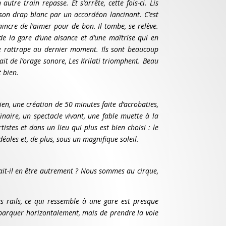
utre train repasse. Et s’arrête, cette fois-ci. Lis
 son drap blanc par un accordéon lancinant. C’est
incre de l’aimer pour de bon. Il tombe, se relève.
 de la gare d’une aisance et d’une maîtrise qui en
se rattrape au dernier moment. Ils sont beaucoup
ait de l’orage sonore, Les Krilati triomphent. Beau
t bien.
rien, une création de 50 minutes faite d’acrobaties,
naire, un spectacle vivant, une fable muette à la
tistes et dans un lieu qui plus est bien choisi : le
déales et, de plus, sous un magnifique soleil.
rrait-il en être autrement ? Nous sommes au cirque,
es rails, ce qui ressemble à une gare est presque
embarquer horizontalement, mais de prendre la voie