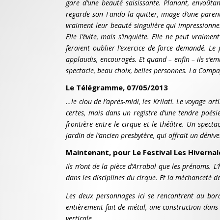
gare d’une beauté saisissante. Planant, envoûtant.
regarde son Fando la quitter, image d’une paren
vraiment leur beauté singulière qui impressionne.
Elle l’évite, mais s’inquiète. Elle ne peut vraim
feraient oublier l’exercice de force demandé. L
applaudis, encouragés. Et quand – enfin – ils s’em
spectacle, beau choix, belles personnes. La Compagn
Le Télégramme, 07/05/2013
…le clou de l’après-midi, les Krilati. Le voyage ar
certes, mais dans un registre d’une tendre poési
frontière entre le cirque et le théâtre. Un spectac
jardin de l’ancien presbytère, qui offrait un déniv
Maintenant, pour Le Festival Les Hiverna
Ils n’ont de la pièce d’Arrabal que les prénoms. L
dans les disciplines du cirque. Et la méchanceté 
Les deux personnages ici se rencontrent au bord 
entièrement fait de métal, une construction dans 
verticale.