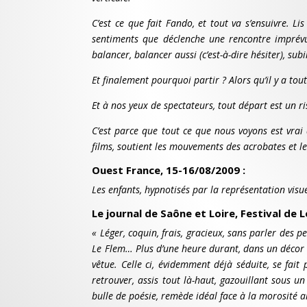
C’est ce que fait Fando, et tout va s’ensuivre. Li
sentiments que déclenche une rencontre imprévue, 
balancer, balancer aussi (c’est-à-dire hésiter), s
Et finalement pourquoi partir ? Alors qu’il y a tou
Et à nos yeux de spectateurs, tout départ est un ri
C’est parce que tout ce que nous voyons est vrai 
films, soutient les mouvements des acrobates et les
Ouest France, 15-16/08/2009 :
Les enfants, hypnotisés par la représentation visue
Le journal de Saône et Loire, Festival de 
« Léger, coquin, frais, gracieux, sans parler des
Le Flem… Plus d’une heure durant, dans un décor à
vêtue. Celle ci, évidemment déjà séduite, se fait
retrouver, assis tout là-haut, gazouillant sous u
bulle de poésie, remède idéal face à la morosité 