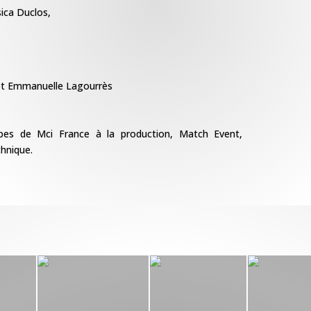
sica Duclos,
n et Emmanuelle Lagourrès
quipes de Mci France à la production, Match Event,
chnique.