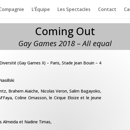
 Compagnie
L’Équipe
Les Spectacles
Contact
Ca
Coming Out
Gay Games 2018 – All equal
Diversité (Gay Games X) – Paris, Stade Jean Bouin – 4
asillski
intz, Brahem Aiaiche, Nicolas Veron, Salim Bagayoko,
 M’Faya, Coline Omasson, le Cirque Eloize et le Jeune
ss Almeida et Nadine Timas,