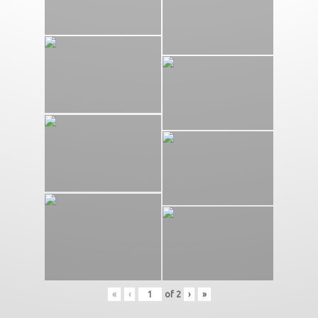
«
‹
of
2
›
»