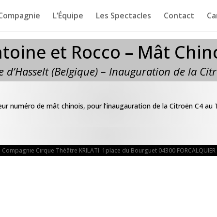
 Compagnie
L’Équipe
Les Spectacles
Contact
Ca
toine et Rocco – Mât Chin
e d’Hasselt (Belgique) – Inauguration de la Cit
ur numéro de mât chinois, pour l’inaugauration de la Citroën C4 au 
Compagnie Cirque Théâtre KRILATI 1place du Bourguet 04300 FORCALQUIER